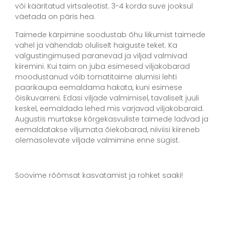
või kääritatud virtsaleotist. 3-4 korda suve jooksul
väetada on päris hea.
Taimede kärpimine soodustab õhu liikumist taimede
vahel ja vähendab oluliselt haiguste teket. Ka
valgustingimused paranevad ja viljad valmivad
kiiremini. Kui taim on juba esimesed viljakobarad
moodustanud võib tomatitaime alumisi lehti
paarikaupa eemaldama hakata, kuni esimese
õisikuvarreni. Edasi viljade valmimisel, tavaliselt juuli
keskel, eemaldada lehed mis varjavad viljakobaraid.
Augustis murtakse kõrgekasvuliste taimede ladvad ja
eemaldatakse viljumata õiekobarad, niiviisi kiireneb
olemasolevate viljade valmimine enne sügist.
Soovime rõõmsat kasvatamist ja rohket saaki!