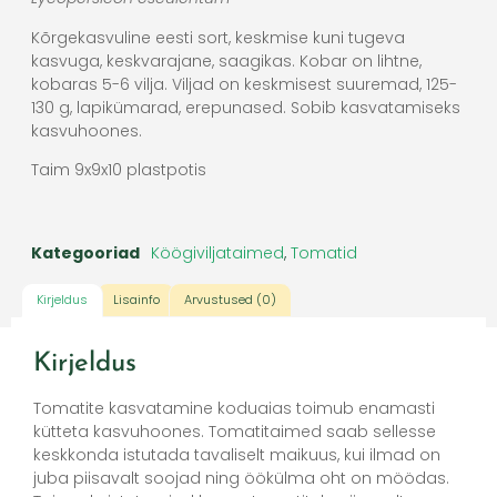
Kõrgekasvuline eesti sort, keskmise kuni tugeva
kasvuga, keskvarajane, saagikas. Kobar on lihtne,
kobaras 5-6 vilja. Viljad on keskmisest suuremad, 125-
130 g, lapikümarad, erepunased. Sobib kasvatamiseks
kasvuhoones.
Taim 9x9x10 plastpotis
Kategooriad
Köögiviljataimed
,
Tomatid
Kirjeldus
Lisainfo
Arvustused (0)
Kirjeldus
Tomatite kasvatamine koduaias toimub enamasti
kütteta kasvuhoones. Tomatitaimed saab sellesse
keskkonda istutada tavaliselt maikuus, kui ilmad on
juba piisavalt soojad ning öökülma oht on möödas.