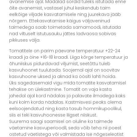
avanemise ajal. Madalad sordid tuleks istutada enne
õite avanemist, vastasel juhul keskendub taim
eelkõige viljade kasvatamisele ning juurekava jääb
nõrgem. Ettekasvatamise käigus väljaveninud
taimedega saab toimetada samamoodi, istutada
nad viltuselt istutusauku jättes ladvaosa sobivas
pikkuses välja.
Tomatitele on parim päevane temperatuur +22-24
kraadi ja öine +16-18 kraadi. Liiga kõrge temperatuur ja
õhuniiskus pidurdavad viljumist, seetõttu tuleb
kasvuhoonet tuulutada. Soojemal ajal on soovitav
kasvuhoone uksed ja aknad ka öösiti lahti hoida.
Üks sagedasemaid vigu mida tomatite kasvatamisel
tehakse on ülekastmine. Tomatit on vaja kasta
jahedal ajal kord nädalas ja palavate ilmadega kaks
kuni kolm korda nädalas. Kastmisvesi peaks olema
eelsoojendatud ning kasta tasub hommikupoolikul,
siis ei teki kasvuhoonesse liigset niiskust.
Suurema saagi saamisel on oluline ka taimede
väetamine kasvuperioodil, seda võib teha nii poest
ostetud väetistega või valmistada ise nõgeseleotist