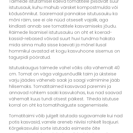
Taimede istutamisel kaeva tomatitele piisavalt suur
istutusauk, kuhu mahub värsket kompostmulda või
kõdusõnnikut. Saaremaal pannakse istutusauku ka
mõni räim, see ei ole nüüd otseselt vajalik, aga
kindlasti annab see tomatitele kasvamiseks jõudu.
Räimede lisamisel istutusauku on oht et koerad-
kassid-rebased võivad suurt huvi tundma hakata
mida sinna mulla sisse kaevati ja mõnel ilusal
hommikul avastad et kogu kasvuhoone sisemus on
tagurpidi pööratud.
Istutuskaugus taimede vahel võiks olla vähemalt 40
cm. Tomat on väga valgusnõudlik taim ja üksteise
varju jäädes väheneb saak ja saagi valmimine jääb
hilisemaks. Tomatitaimed kasvavad paremini ja
annavad rohkem saaki kasvukohas, kus nad saavad
vähemalt kuus tundi otsest päikest. Tiheda istutuse
korral on oht ka tomatihaiguste sagenemisele.
Tomatitaimi võib julgelt istutada sügavamale kui nad
potis kasvasid, varrele areneb niiviisi rohkelt lisajuuri.
Kõrgekasvulisi sorte istutada esimeste õite