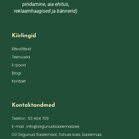
pindamine, aia ehitus,
reklaamhaagised ja bännerid)
Kiirlingid
Ettevõttest
Teenused
E-pood
Blogi
Kontakt
Kontaktandmed
Telefon : 53 404 709
E-mail : info@sirgunudsaaremaal.ee
OÜ Sirgunud Saaremaal, Tahula küla, Saaremaa